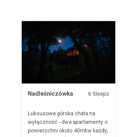
Na
Nadleśniczówka
6 Sleeps
Ap
Luksusowa górska chata na
Luk
wyłączność - dwa apartamenty o
apa
powierzchni około 40mkw każdy,
pię