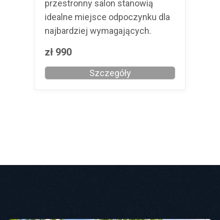
przestronny salon stanowią
pow
idealne miejsce odpoczynku dla
prz
najbardziej wymagających.
an
zł
990
zł
Szczegóły