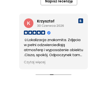
Napisz recenzję
Krzysztof
30 Czerwca 2026
☺Lokalizacja znakomita. Zdjęcia
ne
w pełni odzwierciedlają
· Wszys
a
atmosferę i wyposażenie obiektu
już kole
chać
.Cisza, spokój. Odpoczynek tam
zawsze 
,to czysta przyjemność.
gospoda
Czytaj więcej
Czytaj w
Gospodarze bardzo mili i
wyjątko
pomocni. Polecam
niespo
odnowio
plus.
No
często 
miejsca
kwiaty 
Miłe ges
podobał